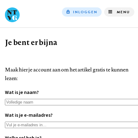
INLOGGEN
MENU
Top
navigation
Je bent er bijna
Kruimelpad
Maak hier je account aan om het artikel gratis te kunnen
lezen:
Wat is je naam?
Wat is je e-mailadres?