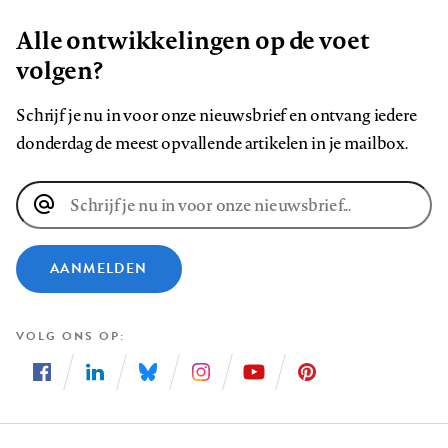
Alle ontwikkelingen op de voet
volgen?
Schrijf je nu in voor onze nieuwsbrief en ontvang iedere
donderdag de meest opvallende artikelen in je mailbox.
E-
mailadres
AANMELDEN
VOLG ONS OP
Volg
Volg
Volg
Volg
Volg
Volg
ons
ons
ons
ons
ons
ons