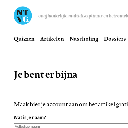
onafhankelijk, multidisciplinair en betrouw
Home
Quizzen
Artikelen
Nascholing
Dossiers
Hoofdnavigatie
Je bent er bijna
Kruimelpad
Maak hier je account aan om het artikel grat
Wat is je naam?