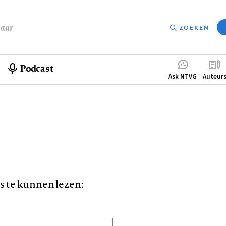
baar
ZOEKEN
Podcast
Compleme
Ask NTVG
Auteur
menu
is te kunnen lezen: