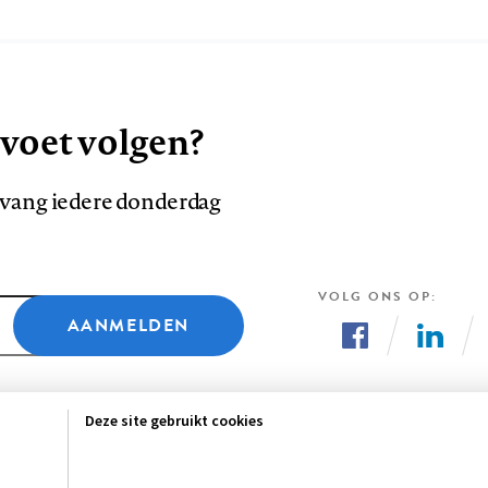
 voet volgen?
ntvang iedere donderdag
VOLG ONS OP
AANMELDEN
Volg
Volg
ons
ons
Deze site gebruikt cookies
op
op
Facebook
LinkedI