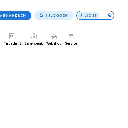
ABONNEREN
INLOGGEN
LICHT
Top
nav
ntair
s
Tijdschrift
Banenbank
Webshop
Service