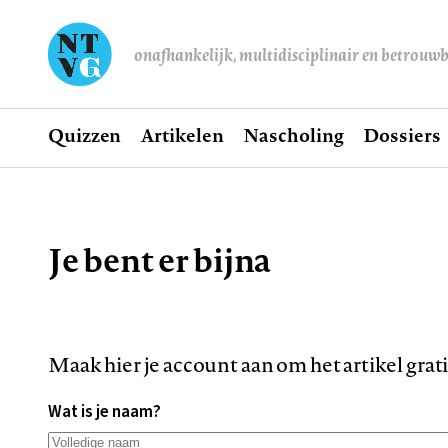
onafhankelijk, multidisciplinair en betrouw
Home
Quizzen
Artikelen
Nascholing
Dossiers
Hoofdnavigatie
Je bent er bijna
Kruimelpad
Maak hier je account aan om het artikel grat
Wat is je naam?