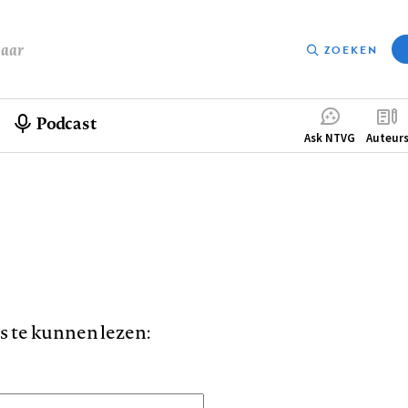
baar
ZOEKEN
Podcast
Compleme
Ask NTVG
Auteur
menu
is te kunnen lezen: