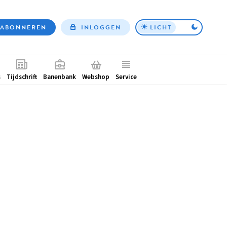
ABONNEREN
INLOGGEN
LICHT
Top
nav
ntair
s
Tijdschrift
Banenbank
Webshop
Service