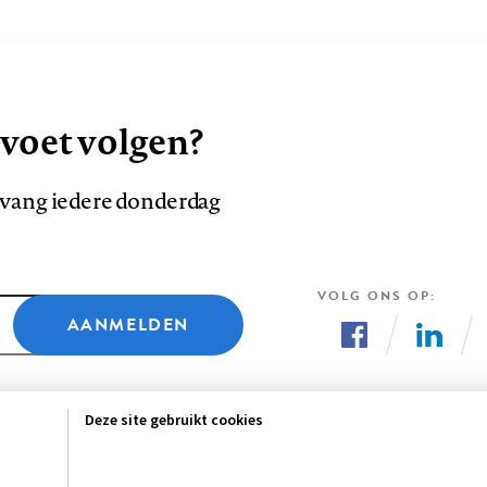
 voet volgen?
ntvang iedere donderdag
VOLG ONS OP
AANMELDEN
Volg
Volg
ons
ons
Deze site gebruikt cookies
op
op
Facebook
LinkedI