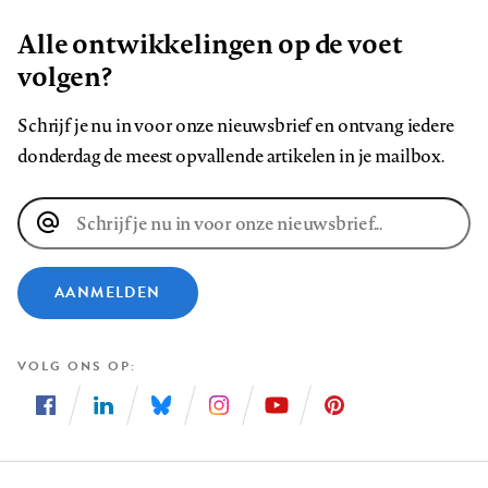
Alle ontwikkelingen op de voet
volgen?
Schrijf je nu in voor onze nieuwsbrief en ontvang iedere
donderdag de meest opvallende artikelen in je mailbox.
E-
mailadres
AANMELDEN
VOLG ONS OP
Volg
Volg
Volg
Volg
Volg
Volg
ons
ons
ons
ons
ons
ons