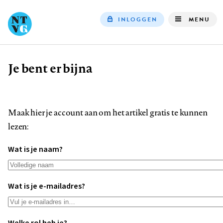
INLOGGEN
MENU
Top
navigation
Je bent er bijna
Kruimelpad
Maak hier je account aan om het artikel gratis te kunnen
lezen:
Wat is je naam?
Wat is je e-mailadres?