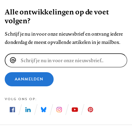
Alle ontwikkelingen op de voet
volgen?
Schrijf je nu in voor onze nieuwsbrief en ontvang iedere
donderdag de meest opvallende artikelen in je mailbox.
E-
mailadres
AANMELDEN
VOLG ONS OP
Volg
Volg
Volg
Volg
Volg
Volg
ons
ons
ons
ons
ons
ons