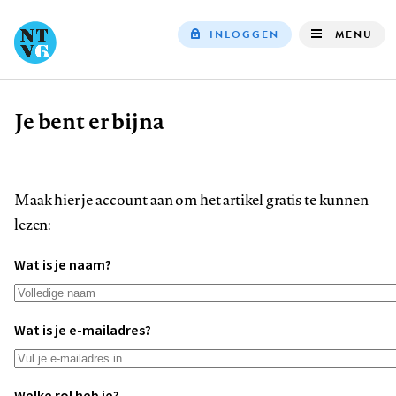
INLOGGEN
MENU
Top
navigation
Je bent er bijna
Kruimelpad
Maak hier je account aan om het artikel gratis te kunnen
lezen:
Wat is je naam?
Wat is je e-mailadres?