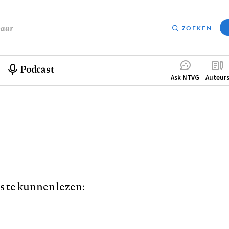
baar
ZOEKEN
Podcast
Compleme
Ask NTVG
Auteur
menu
is te kunnen lezen: