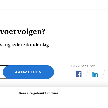
 voet volgen?
ntvang iedere donderdag
VOLG ONS OP
AANMELDEN
Volg
Volg
ons
ons
Deze site gebruikt cookies
op
op
Facebook
LinkedI