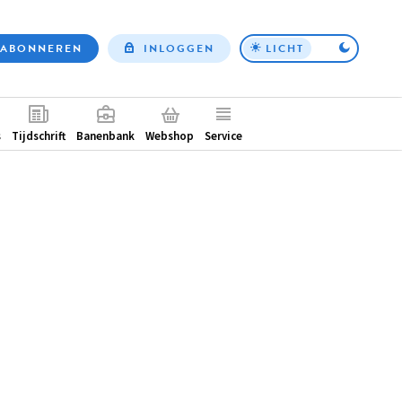
ABONNEREN
INLOGGEN
LICHT
Top
nav
ntair
s
Tijdschrift
Banenbank
Webshop
Service