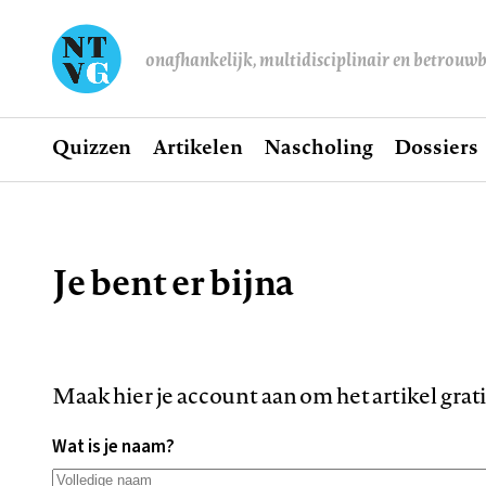
onafhankelijk, multidisciplinair en betrouw
Home
Quizzen
Artikelen
Nascholing
Dossiers
Hoofdnavigatie
Je bent er bijna
Kruimelpad
Maak hier je account aan om het artikel grat
Wat is je naam?