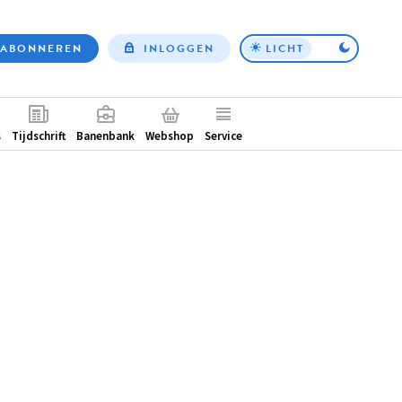
ABONNEREN
INLOGGEN
LICHT
Top
nav
ntair
s
Tijdschrift
Banenbank
Webshop
Service