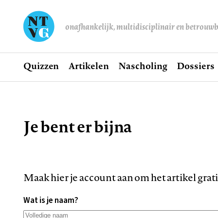
onafhankelijk, multidisciplinair en betrouw
Home
Quizzen
Artikelen
Nascholing
Dossiers
Hoofdnavigatie
Je bent er bijna
Kruimelpad
Maak hier je account aan om het artikel grat
Wat is je naam?