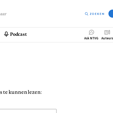
baar
ZOEKEN
Podcast
Compleme
Ask NTVG
Auteur
menu
is te kunnen lezen: