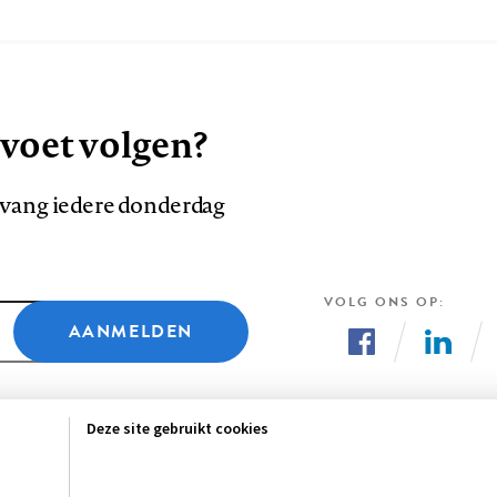
 voet volgen?
ntvang iedere donderdag
VOLG ONS OP
AANMELDEN
Volg
Volg
ons
ons
Deze site gebruikt cookies
op
op
Facebook
LinkedI