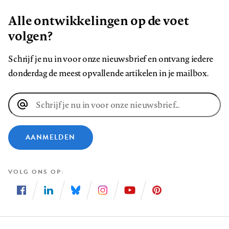
Alle ontwikkelingen op de voet
volgen?
Schrijf je nu in voor onze nieuwsbrief en ontvang iedere
donderdag de meest opvallende artikelen in je mailbox.
E-
mailadres
AANMELDEN
VOLG ONS OP
Volg
Volg
Volg
Volg
Volg
Volg
ons
ons
ons
ons
ons
ons