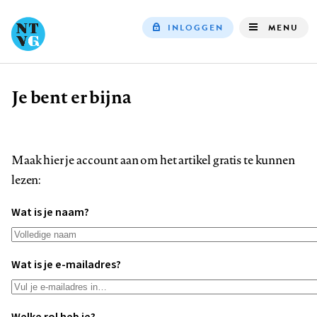
INLOGGEN
MENU
Top
navigation
Je bent er bijna
Kruimelpad
Maak hier je account aan om het artikel gratis te kunnen
lezen:
Wat is je naam?
Wat is je e-mailadres?