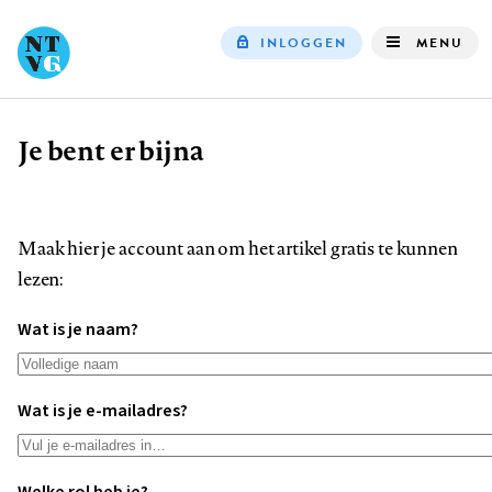
INLOGGEN
MENU
Top
navigation
Je bent er bijna
Kruimelpad
Maak hier je account aan om het artikel gratis te kunnen
lezen:
Wat is je naam?
Wat is je e-mailadres?