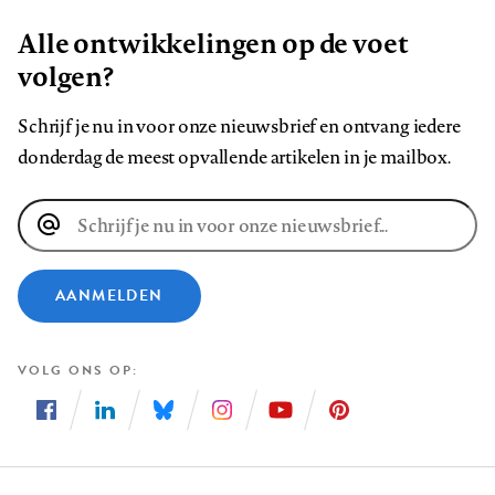
Alle ontwikkelingen op de voet
volgen?
Schrijf je nu in voor onze nieuwsbrief en ontvang iedere
donderdag de meest opvallende artikelen in je mailbox.
E-
mailadres
AANMELDEN
VOLG ONS OP
Volg
Volg
Volg
Volg
Volg
Volg
ons
ons
ons
ons
ons
ons