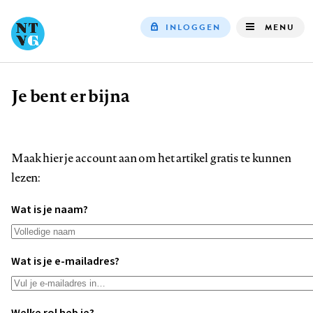
INLOGGEN
MENU
Top
navigation
Je bent er bijna
Kruimelpad
Maak hier je account aan om het artikel gratis te kunnen
lezen:
Wat is je naam?
Wat is je e-mailadres?