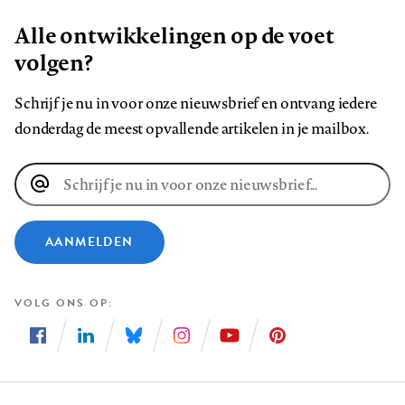
Alle ontwikkelingen op de voet
volgen?
Schrijf je nu in voor onze nieuwsbrief en ontvang iedere
donderdag de meest opvallende artikelen in je mailbox.
E-
mailadres
AANMELDEN
VOLG ONS OP
Volg
Volg
Volg
Volg
Volg
Volg
ons
ons
ons
ons
ons
ons