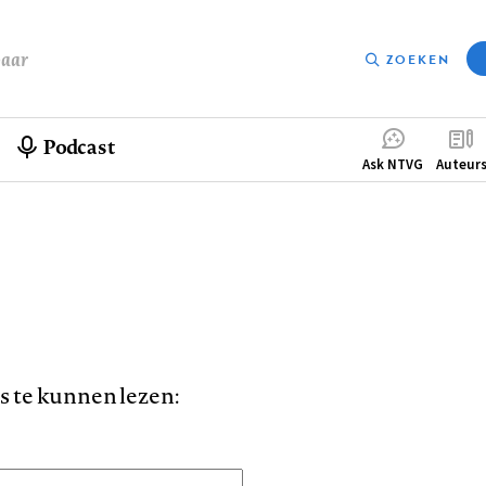
baar
ZOEKEN
Podcast
Compleme
Ask NTVG
Auteur
menu
is te kunnen lezen: