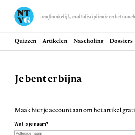
onafhankelijk, multidisciplinair en betrouw
Home
Quizzen
Artikelen
Nascholing
Dossiers
Hoofdnavigatie
Je bent er bijna
Kruimelpad
Maak hier je account aan om het artikel grat
Wat is je naam?