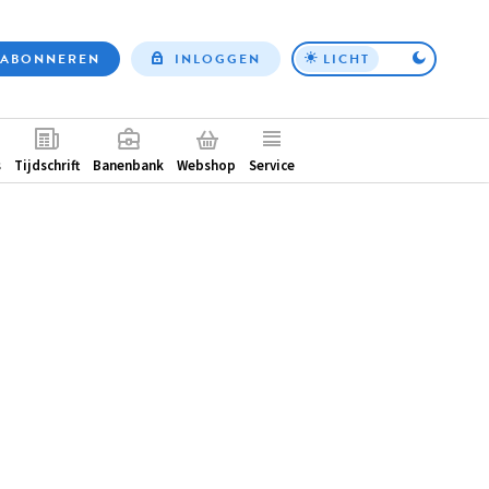
ABONNEREN
INLOGGEN
LICHT
Top
nav
ntair
s
Tijdschrift
Banenbank
Webshop
Service