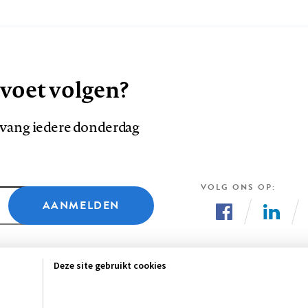
 voet volgen?
ntvang iedere donderdag
VOLG ONS OP
AANMELDEN
Volg
Volg
ons
ons
Deze site gebruikt cookies
op
op
Facebook
LinkedI