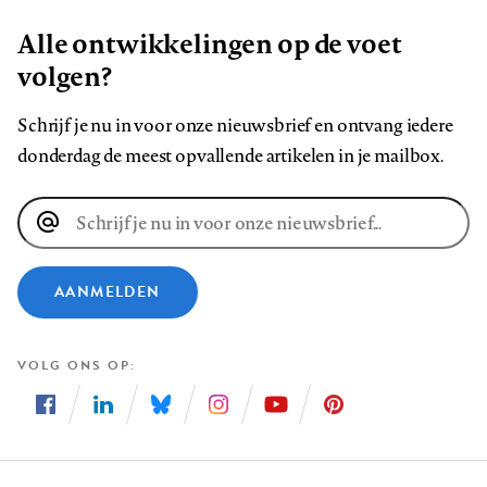
Alle ontwikkelingen op de voet
volgen?
Schrijf je nu in voor onze nieuwsbrief en ontvang iedere
donderdag de meest opvallende artikelen in je mailbox.
E-
mailadres
AANMELDEN
VOLG ONS OP
Volg
Volg
Volg
Volg
Volg
Volg
ons
ons
ons
ons
ons
ons