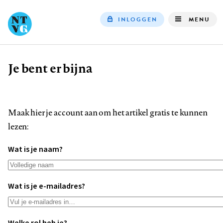
INLOGGEN
MENU
Top
navigation
Je bent er bijna
Kruimelpad
Maak hier je account aan om het artikel gratis te kunnen
lezen:
Wat is je naam?
Wat is je e-mailadres?