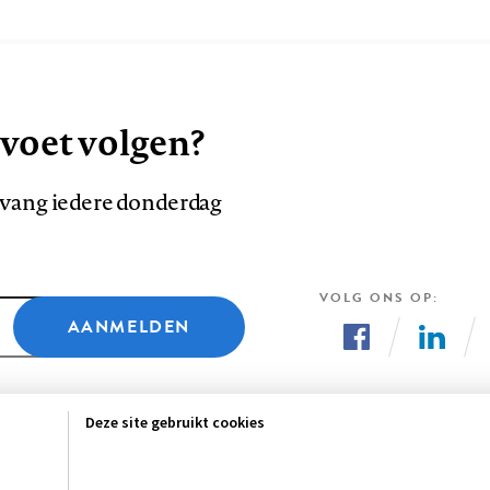
 voet volgen?
ntvang iedere donderdag
VOLG ONS OP
AANMELDEN
Volg
Volg
ons
ons
Deze site gebruikt cookies
op
op
Facebook
LinkedI