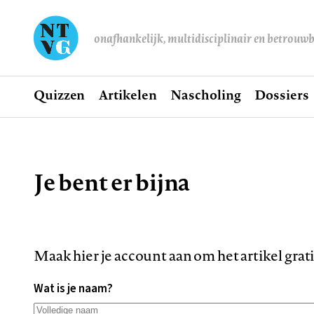
onafhankelijk, multidisciplinair en betrouw
Home
Quizzen
Artikelen
Nascholing
Dossiers
Hoofdnavigatie
Je bent er bijna
Kruimelpad
Maak hier je account aan om het artikel grat
Wat is je naam?