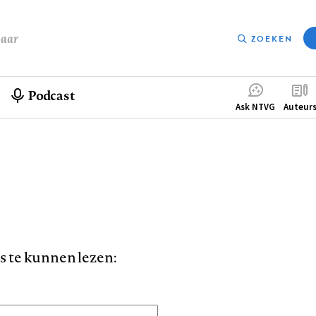
baar
ZOEKEN
Podcast
Compleme
Ask NTVG
Auteur
menu
is te kunnen lezen: