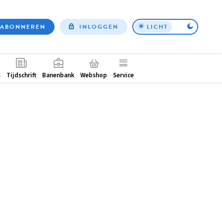
ABONNEREN
INLOGGEN
LICHT
Top
nav
ntair
s
Tijdschrift
Banenbank
Webshop
Service