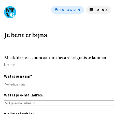
INLOGGEN
MENU
Top
navigation
Je bent er bijna
Kruimelpad
Maak hier je account aan om het artikel gratis te kunnen
lezen:
Wat is je naam?
Wat is je e-mailadres?