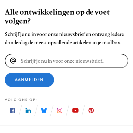
Alle ontwikkelingen op de voet
volgen?
Schrijf je nu in voor onze nieuwsbrief en ontvang iedere
donderdag de meest opvallende artikelen in je mailbox.
E-
mailadres
AANMELDEN
VOLG ONS OP
Volg
Volg
Volg
Volg
Volg
Volg
ons
ons
ons
ons
ons
ons