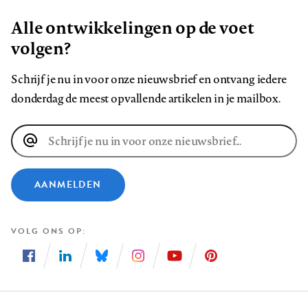
Alle ontwikkelingen op de voet
volgen?
Schrijf je nu in voor onze nieuwsbrief en ontvang iedere
donderdag de meest opvallende artikelen in je mailbox.
E-
mailadres
AANMELDEN
VOLG ONS OP
Volg
Volg
Volg
Volg
Volg
Volg
ons
ons
ons
ons
ons
ons