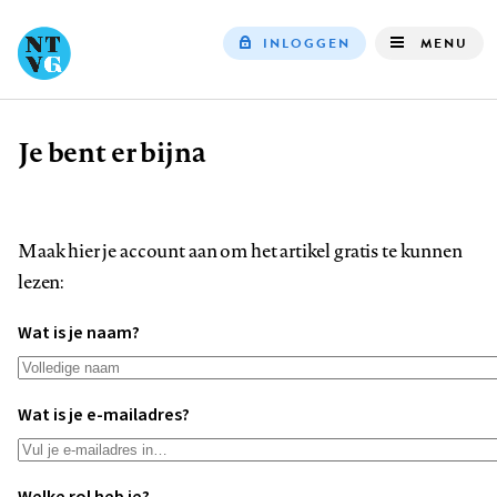
INLOGGEN
MENU
Top
navigation
Je bent er bijna
Kruimelpad
Maak hier je account aan om het artikel gratis te kunnen
lezen:
Wat is je naam?
Wat is je e-mailadres?