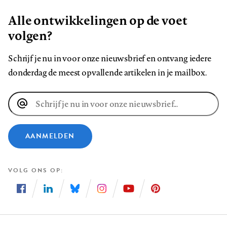
Alle ontwikkelingen op de voet
volgen?
Schrijf je nu in voor onze nieuwsbrief en ontvang iedere
donderdag de meest opvallende artikelen in je mailbox.
E-
mailadres
AANMELDEN
VOLG ONS OP
Volg
Volg
Volg
Volg
Volg
Volg
ons
ons
ons
ons
ons
ons