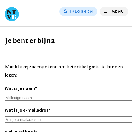
INLOGGEN
MENU
Top
navigation
Je bent er bijna
Kruimelpad
Maak hier je account aan om het artikel gratis te kunnen
lezen:
Wat is je naam?
Wat is je e-mailadres?