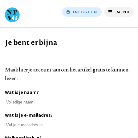
INLOGGEN
MENU
Top
navigation
Je bent er bijna
Kruimelpad
Maak hier je account aan om het artikel gratis te kunnen
lezen:
Wat is je naam?
Wat is je e-mailadres?