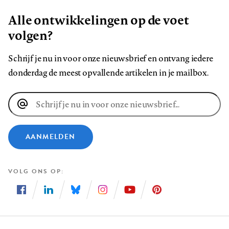
Alle ontwikkelingen op de voet
volgen?
Schrijf je nu in voor onze nieuwsbrief en ontvang iedere
donderdag de meest opvallende artikelen in je mailbox.
E-
mailadres
AANMELDEN
VOLG ONS OP
Volg
Volg
Volg
Volg
Volg
Volg
ons
ons
ons
ons
ons
ons