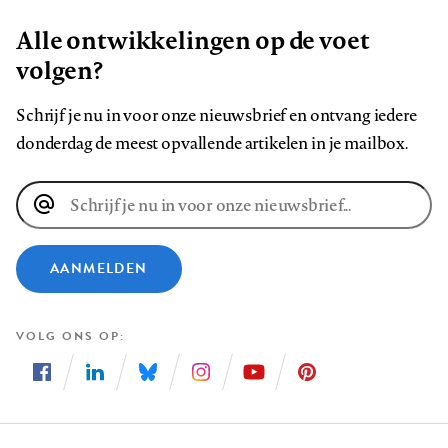
Alle ontwikkelingen op de voet
volgen?
Schrijf je nu in voor onze nieuwsbrief en ontvang iedere
donderdag de meest opvallende artikelen in je mailbox.
E-
mailadres
AANMELDEN
VOLG ONS OP
Volg
Volg
Volg
Volg
Volg
Volg
ons
ons
ons
ons
ons
ons