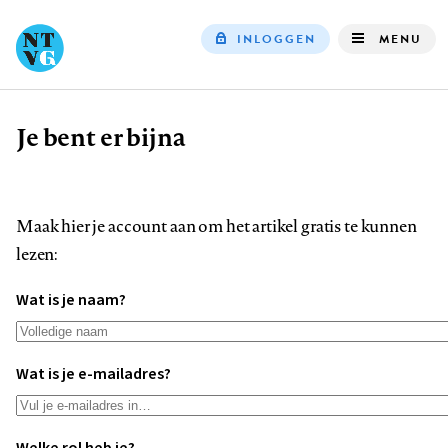
INLOGGEN
MENU
Top
navigation
Je bent er bijna
Kruimelpad
Maak hier je account aan om het artikel gratis te kunnen
lezen:
Wat is je naam?
Wat is je e-mailadres?