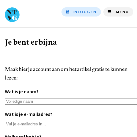
INLOGGEN
MENU
Top
navigation
Je bent er bijna
Kruimelpad
Maak hier je account aan om het artikel gratis te kunnen
lezen:
Wat is je naam?
Wat is je e-mailadres?