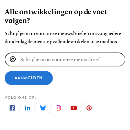
Alle ontwikkelingen op de voet
volgen?
Schrijf je nu in voor onze nieuwsbrief en ontvang iedere
donderdag de meest opvallende artikelen in je mailbox.
E-
mailadres
AANMELDEN
VOLG ONS OP
Volg
Volg
Volg
Volg
Volg
Volg
ons
ons
ons
ons
ons
ons