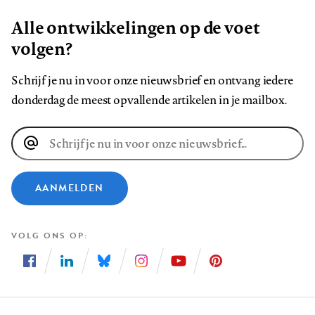
Alle ontwikkelingen op de voet
volgen?
Schrijf je nu in voor onze nieuwsbrief en ontvang iedere
donderdag de meest opvallende artikelen in je mailbox.
E-
mailadres
AANMELDEN
VOLG ONS OP
Volg
Volg
Volg
Volg
Volg
Volg
ons
ons
ons
ons
ons
ons