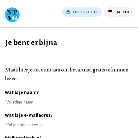
INLOGGEN
MENU
Top
navigation
Je bent er bijna
Kruimelpad
Maak hier je account aan om het artikel gratis te kunnen
lezen:
Wat is je naam?
Wat is je e-mailadres?