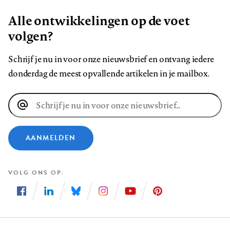
Alle ontwikkelingen op de voet
volgen?
Schrijf je nu in voor onze nieuwsbrief en ontvang iedere
donderdag de meest opvallende artikelen in je mailbox.
E-
mailadres
AANMELDEN
VOLG ONS OP
Volg
Volg
Volg
Volg
Volg
Volg
ons
ons
ons
ons
ons
ons