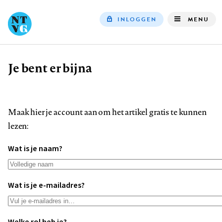
INLOGGEN
MENU
Top
navigation
Je bent er bijna
Kruimelpad
Maak hier je account aan om het artikel gratis te kunnen
lezen:
Wat is je naam?
Wat is je e-mailadres?