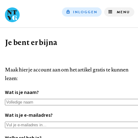
INLOGGEN
MENU
Top
navigation
Je bent er bijna
Kruimelpad
Maak hier je account aan om het artikel gratis te kunnen
lezen:
Wat is je naam?
Wat is je e-mailadres?