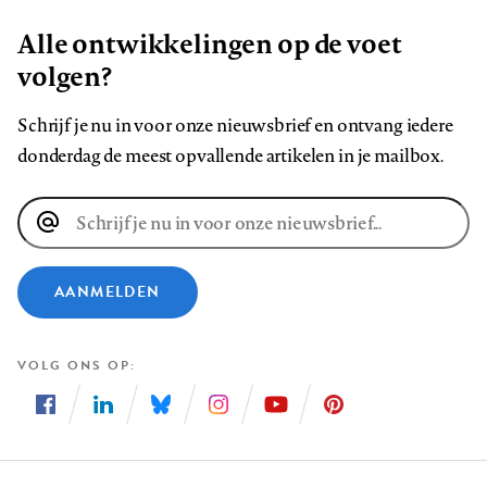
Alle ontwikkelingen op de voet
volgen?
Schrijf je nu in voor onze nieuwsbrief en ontvang iedere
donderdag de meest opvallende artikelen in je mailbox.
E-
mailadres
AANMELDEN
VOLG ONS OP
Volg
Volg
Volg
Volg
Volg
Volg
ons
ons
ons
ons
ons
ons