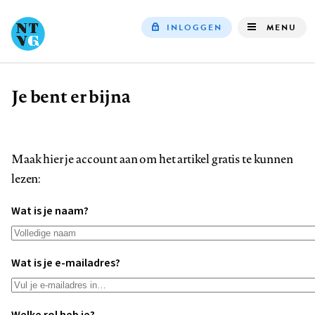
INLOGGEN
MENU
Top
navigation
Je bent er bijna
Kruimelpad
Maak hier je account aan om het artikel gratis te kunnen
lezen:
Wat is je naam?
Wat is je e-mailadres?