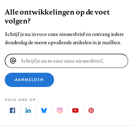
Alle ontwikkelingen op de voet
volgen?
Schrijf je nu in voor onze nieuwsbrief en ontvang iedere
donderdag de meest opvallende artikelen in je mailbox.
E-
mailadres
AANMELDEN
VOLG ONS OP
Volg
Volg
Volg
Volg
Volg
Volg
ons
ons
ons
ons
ons
ons