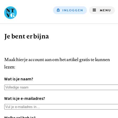
INLOGGEN
MENU
Top
navigation
Je bent er bijna
Kruimelpad
Maak hier je account aan om het artikel gratis te kunnen
lezen:
Wat is je naam?
Wat is je e-mailadres?