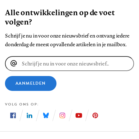
Alle ontwikkelingen op de voet
volgen?
Schrijf je nu in voor onze nieuwsbrief en ontvang iedere
donderdag de meest opvallende artikelen in je mailbox.
E-
mailadres
AANMELDEN
VOLG ONS OP
Volg
Volg
Volg
Volg
Volg
Volg
ons
ons
ons
ons
ons
ons