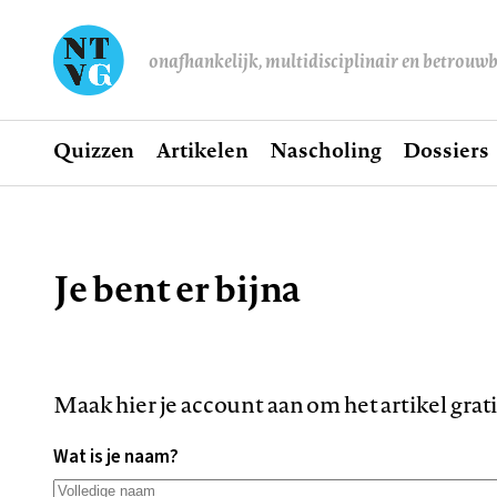
onafhankelijk, multidisciplinair en betrouw
Home
Quizzen
Artikelen
Nascholing
Dossiers
Hoofdnavigatie
Je bent er bijna
Kruimelpad
Maak hier je account aan om het artikel grat
Wat is je naam?