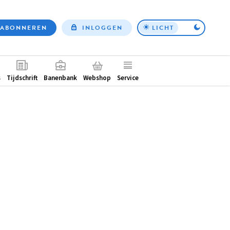
ABONNEREN
INLOGGEN
LICHT
Top
nav
ntair
s
Tijdschrift
Banenbank
Webshop
Service