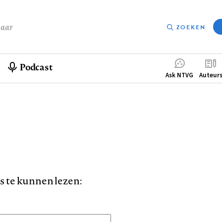
baar
ZOEKEN
Podcast
Compleme
Ask NTVG
Auteur
menu
is te kunnen lezen: