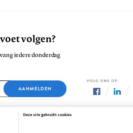
 voet volgen?
ntvang iedere donderdag
VOLG ONS OP
AANMELDEN
Volg
Volg
ons
ons
Deze site gebruikt cookies
op
op
Facebook
LinkedI