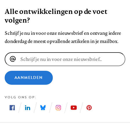
Alle ontwikkelingen op de voet
volgen?
Schrijf je nu in voor onze nieuwsbrief en ontvang iedere
donderdag de meest opvallende artikelen in je mailbox.
E-
mailadres
AANMELDEN
VOLG ONS OP
Volg
Volg
Volg
Volg
Volg
Volg
ons
ons
ons
ons
ons
ons