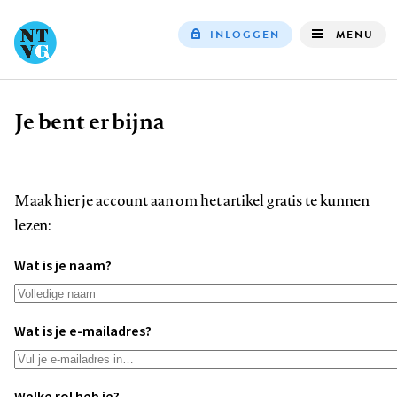
INLOGGEN
MENU
Top
navigation
Je bent er bijna
Kruimelpad
Maak hier je account aan om het artikel gratis te kunnen
lezen:
Wat is je naam?
Wat is je e-mailadres?