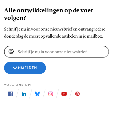
Alle ontwikkelingen op de voet
volgen?
Schrijf je nu in voor onze nieuwsbrief en ontvang iedere
donderdag de meest opvallende artikelen in je mailbox.
E-
mailadres
AANMELDEN
VOLG ONS OP
Volg
Volg
Volg
Volg
Volg
Volg
ons
ons
ons
ons
ons
ons