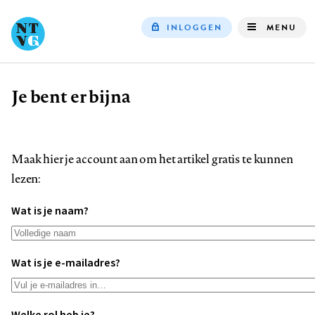
INLOGGEN
MENU
Top
navigation
Je bent er bijna
Kruimelpad
Maak hier je account aan om het artikel gratis te kunnen
lezen:
Wat is je naam?
Wat is je e-mailadres?