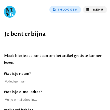
INLOGGEN
MENU
Top
navigation
Je bent er bijna
Kruimelpad
Maak hier je account aan om het artikel gratis te kunnen
lezen:
Wat is je naam?
Wat is je e-mailadres?