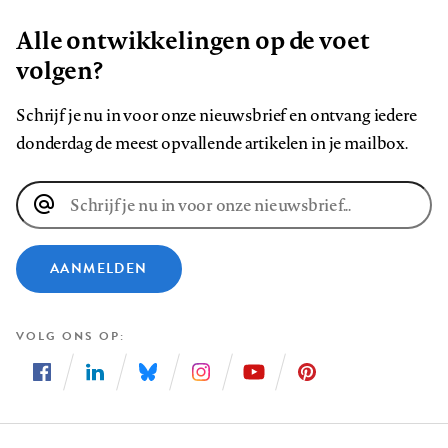
Alle ontwikkelingen op de voet
volgen?
Schrijf je nu in voor onze nieuwsbrief en ontvang iedere
donderdag de meest opvallende artikelen in je mailbox.
E-
mailadres
AANMELDEN
VOLG ONS OP
Volg
Volg
Volg
Volg
Volg
Volg
ons
ons
ons
ons
ons
ons