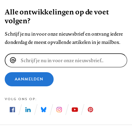
Alle ontwikkelingen op de voet
volgen?
Schrijf je nu in voor onze nieuwsbrief en ontvang iedere
donderdag de meest opvallende artikelen in je mailbox.
E-
mailadres
AANMELDEN
VOLG ONS OP
Volg
Volg
Volg
Volg
Volg
Volg
ons
ons
ons
ons
ons
ons