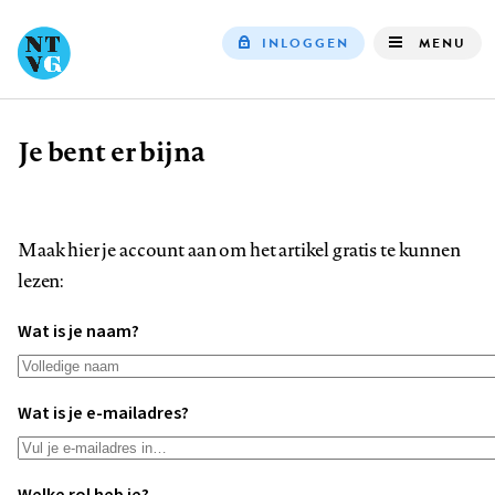
INLOGGEN
MENU
Top
navigation
Je bent er bijna
Kruimelpad
Maak hier je account aan om het artikel gratis te kunnen
lezen:
Wat is je naam?
Wat is je e-mailadres?