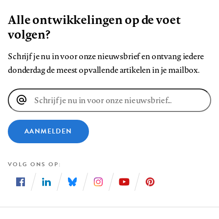
Alle ontwikkelingen op de voet
volgen?
Schrijf je nu in voor onze nieuwsbrief en ontvang iedere
donderdag de meest opvallende artikelen in je mailbox.
E-
mailadres
AANMELDEN
VOLG ONS OP
Volg
Volg
Volg
Volg
Volg
Volg
ons
ons
ons
ons
ons
ons