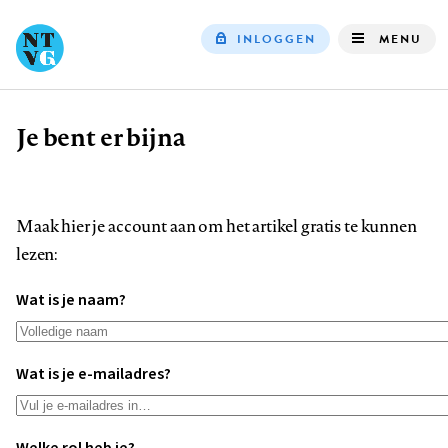
INLOGGEN
MENU
Top
navigation
Je bent er bijna
Kruimelpad
Maak hier je account aan om het artikel gratis te kunnen
lezen:
Wat is je naam?
Wat is je e-mailadres?