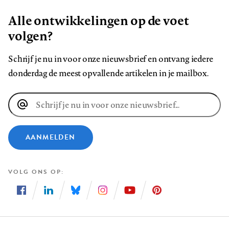
Alle ontwikkelingen op de voet
volgen?
Schrijf je nu in voor onze nieuwsbrief en ontvang iedere
donderdag de meest opvallende artikelen in je mailbox.
E-
mailadres
AANMELDEN
VOLG ONS OP
Volg
Volg
Volg
Volg
Volg
Volg
ons
ons
ons
ons
ons
ons