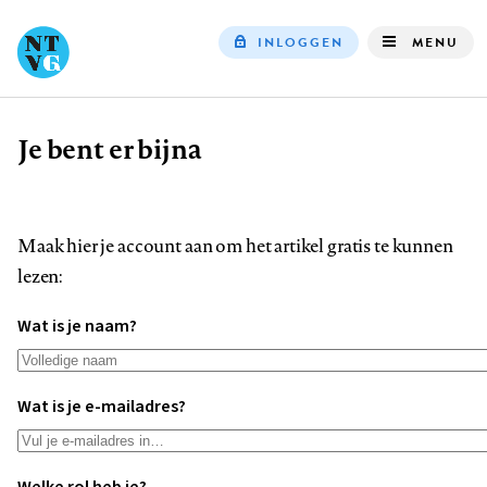
INLOGGEN
MENU
Top
navigation
Je bent er bijna
Kruimelpad
Maak hier je account aan om het artikel gratis te kunnen
lezen:
Wat is je naam?
Wat is je e-mailadres?