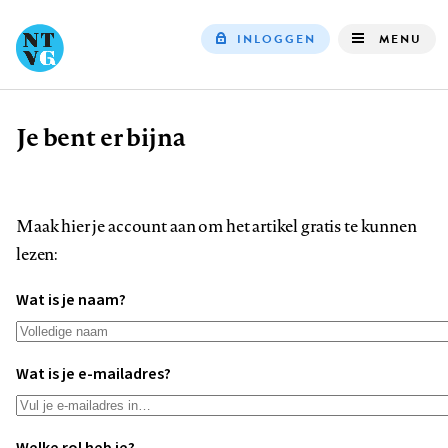
INLOGGEN
MENU
Top
navigation
Je bent er bijna
Kruimelpad
Maak hier je account aan om het artikel gratis te kunnen
lezen:
Wat is je naam?
Wat is je e-mailadres?