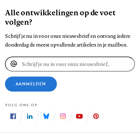
Alle ontwikkelingen op de voet
volgen?
Schrijf je nu in voor onze nieuwsbrief en ontvang iedere
donderdag de meest opvallende artikelen in je mailbox.
E-
mailadres
AANMELDEN
VOLG ONS OP
Volg
Volg
Volg
Volg
Volg
Volg
ons
ons
ons
ons
ons
ons