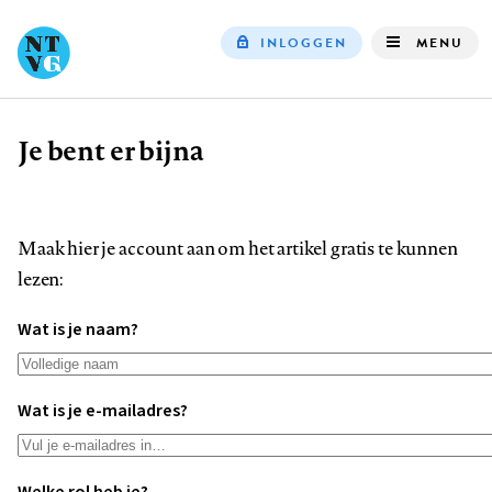
INLOGGEN
MENU
Top
navigation
Je bent er bijna
Kruimelpad
Maak hier je account aan om het artikel gratis te kunnen
lezen:
Wat is je naam?
Wat is je e-mailadres?