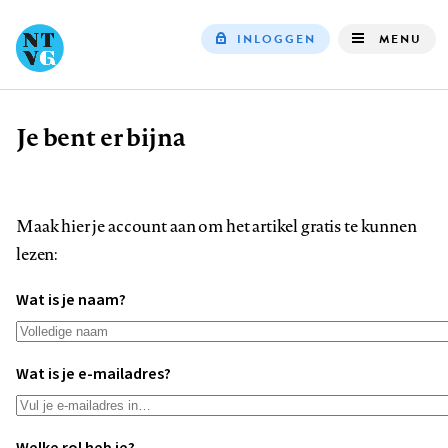
INLOGGEN
MENU
Top
navigation
Je bent er bijna
Kruimelpad
Maak hier je account aan om het artikel gratis te kunnen
lezen:
Wat is je naam?
Wat is je e-mailadres?