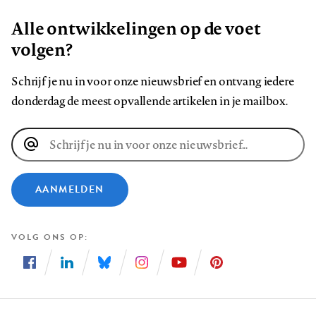
Alle ontwikkelingen op de voet
volgen?
Schrijf je nu in voor onze nieuwsbrief en ontvang iedere
donderdag de meest opvallende artikelen in je mailbox.
E-
mailadres
AANMELDEN
VOLG ONS OP
Volg
Volg
Volg
Volg
Volg
Volg
ons
ons
ons
ons
ons
ons