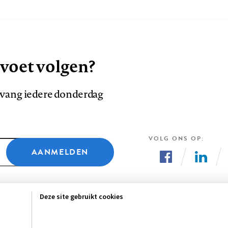
 voet volgen?
ntvang iedere donderdag
VOLG ONS OP
AANMELDEN
Volg
Volg
ons
ons
Deze site gebruikt cookies
op
op
Facebook
LinkedI