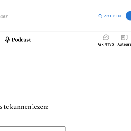
baar
ZOEKEN
Podcast
Compleme
Ask NTVG
Auteur
menu
is te kunnen lezen: