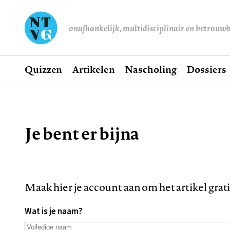
onafhankelijk, multidisciplinair en betrouw
Home
Quizzen
Artikelen
Nascholing
Dossiers
Hoofdnavigatie
Je bent er bijna
Kruimelpad
Maak hier je account aan om het artikel grat
Wat is je naam?