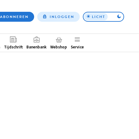
ABONNEREN
INLOGGEN
LICHT
Top
nav
ntair
s
Tijdschrift
Banenbank
Webshop
Service