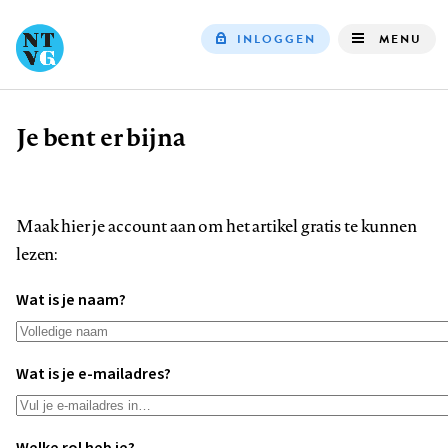
INLOGGEN
MENU
Top
navigation
Je bent er bijna
Kruimelpad
Maak hier je account aan om het artikel gratis te kunnen
lezen:
Wat is je naam?
Wat is je e-mailadres?