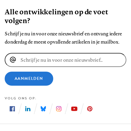
Alle ontwikkelingen op de voet
volgen?
Schrijf je nu in voor onze nieuwsbrief en ontvang iedere
donderdag de meest opvallende artikelen in je mailbox.
E-
mailadres
AANMELDEN
VOLG ONS OP
Volg
Volg
Volg
Volg
Volg
Volg
ons
ons
ons
ons
ons
ons