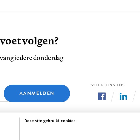
 voet volgen?
ntvang iedere donderdag
VOLG ONS OP
AANMELDEN
Volg
Volg
ons
ons
Deze site gebruikt cookies
op
op
Facebook
LinkedI