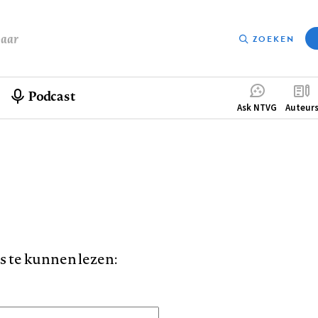
baar
ZOEKEN
Podcast
Compleme
Ask NTVG
Auteur
menu
is te kunnen lezen: