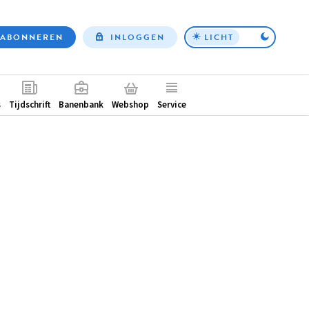
ABONNEREN
INLOGGEN
LICHT
Top
nav
ntair
s
Tijdschrift
Banenbank
Webshop
Service