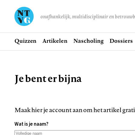
onafhankelijk, multidisciplinair en betrouw
Home
Quizzen
Artikelen
Nascholing
Dossiers
Hoofdnavigatie
Je bent er bijna
Kruimelpad
Maak hier je account aan om het artikel grat
Wat is je naam?