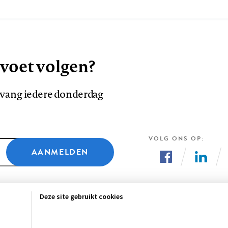
 voet volgen?
ntvang iedere donderdag
VOLG ONS OP
AANMELDEN
Volg
Volg
ons
ons
Deze site gebruikt cookies
op
op
Facebook
LinkedI