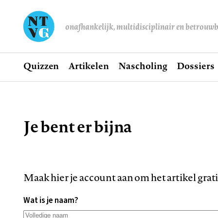
onafhankelijk, multidisciplinair en betrouw
Home
Quizzen
Artikelen
Nascholing
Dossiers
Hoofdnavigatie
Je bent er bijna
Kruimelpad
Maak hier je account aan om het artikel grat
Wat is je naam?