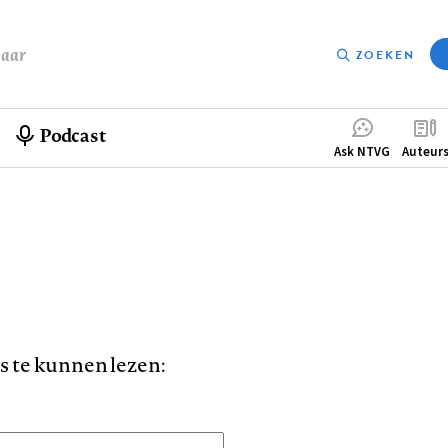
baar
ZOEKEN
Podcast
Compleme
Ask NTVG
Auteur
menu
is te kunnen lezen: