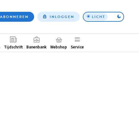
ABONNEREN
INLOGGEN
LICHT
Top
nav
ntair
s
Tijdschrift
Banenbank
Webshop
Service