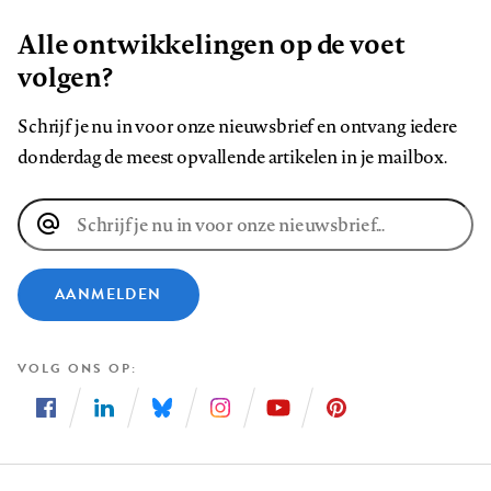
Alle ontwikkelingen op de voet
volgen?
Schrijf je nu in voor onze nieuwsbrief en ontvang iedere
donderdag de meest opvallende artikelen in je mailbox.
E-
mailadres
AANMELDEN
VOLG ONS OP
Volg
Volg
Volg
Volg
Volg
Volg
ons
ons
ons
ons
ons
ons