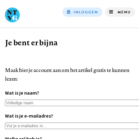
INLOGGEN
MENU
Top
navigation
Je bent er bijna
Kruimelpad
Maak hier je account aan om het artikel gratis te kunnen
lezen:
Wat is je naam?
Wat is je e-mailadres?