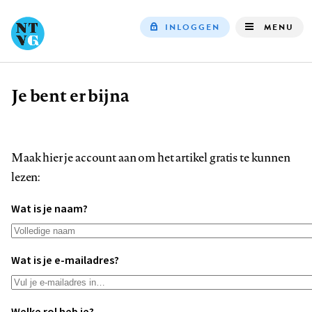
INLOGGEN
MENU
Top
navigation
Je bent er bijna
Kruimelpad
Maak hier je account aan om het artikel gratis te kunnen
lezen:
Wat is je naam?
Wat is je e-mailadres?