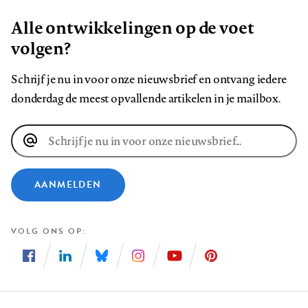
Alle ontwikkelingen op de voet
volgen?
Schrijf je nu in voor onze nieuwsbrief en ontvang iedere
donderdag de meest opvallende artikelen in je mailbox.
E-
mailadres
AANMELDEN
VOLG ONS OP
Volg
Volg
Volg
Volg
Volg
Volg
ons
ons
ons
ons
ons
ons