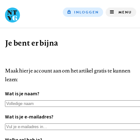
INLOGGEN
MENU
Top
navigation
Je bent er bijna
Kruimelpad
Maak hier je account aan om het artikel gratis te kunnen
lezen:
Wat is je naam?
Wat is je e-mailadres?