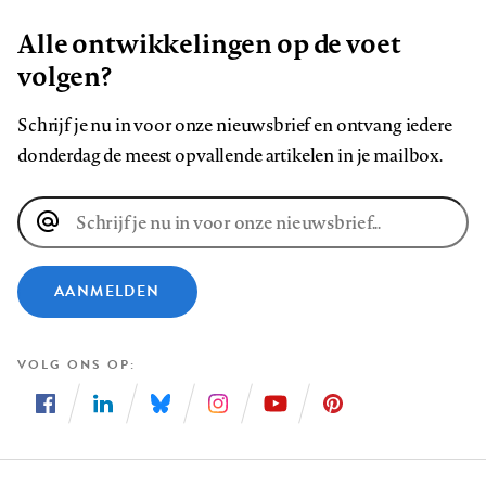
Alle ontwikkelingen op de voet
volgen?
Schrijf je nu in voor onze nieuwsbrief en ontvang iedere
donderdag de meest opvallende artikelen in je mailbox.
E-
mailadres
AANMELDEN
VOLG ONS OP
Volg
Volg
Volg
Volg
Volg
Volg
ons
ons
ons
ons
ons
ons