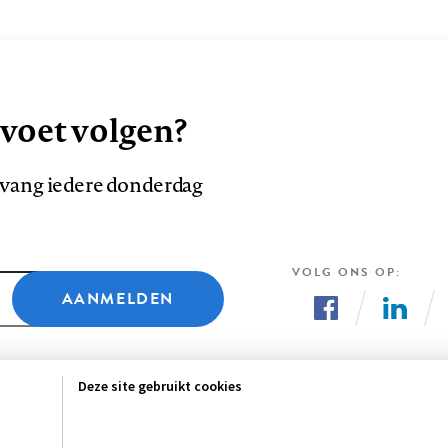
 voet volgen?
ntvang iedere donderdag
VOLG ONS OP
AANMELDEN
Volg
Volg
ons
ons
Deze site gebruikt cookies
op
op
Facebook
LinkedI