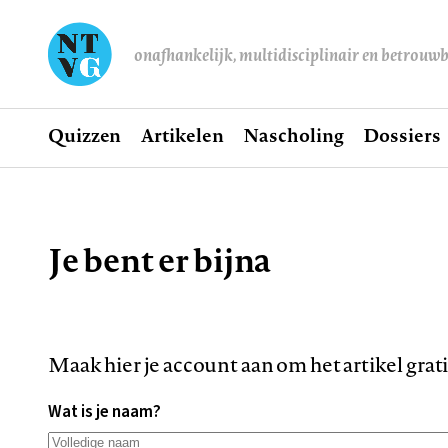
onafhankelijk, multidisciplinair en betrouw
Home
Quizzen
Artikelen
Nascholing
Dossiers
Hoofdnavigatie
Je bent er bijna
Kruimelpad
Maak hier je account aan om het artikel grat
Wat is je naam?