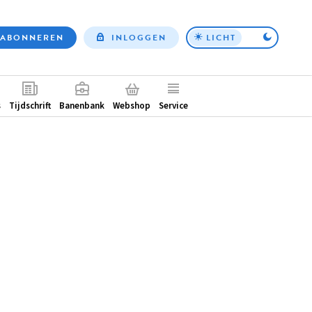
ABONNEREN
INLOGGEN
LICHT
Top
nav
ntair
s
Tijdschrift
Banenbank
Webshop
Service