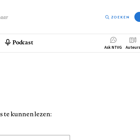
baar
ZOEKEN
Podcast
Compleme
Ask NTVG
Auteur
menu
is te kunnen lezen: