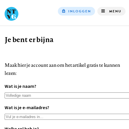
INLOGGEN
MENU
Top
navigation
Je bent er bijna
Kruimelpad
Maak hier je account aan om het artikel gratis te kunnen
lezen:
Wat is je naam?
Wat is je e-mailadres?