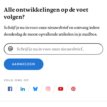
Alle ontwikkelingen op de voet
volgen?
Schrijf je nu in voor onze nieuwsbrief en ontvang iedere
donderdag de meest opvallende artikelen in je mailbox.
E-
mailadres
AANMELDEN
VOLG ONS OP
Volg
Volg
Volg
Volg
Volg
Volg
ons
ons
ons
ons
ons
ons