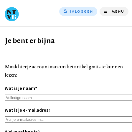
INLOGGEN
MENU
Top
navigation
Je bent er bijna
Kruimelpad
Maak hier je account aan om het artikel gratis te kunnen
lezen:
Wat is je naam?
Wat is je e-mailadres?