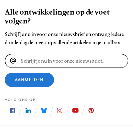
Alle ontwikkelingen op de voet
volgen?
Schrijf je nu in voor onze nieuwsbrief en ontvang iedere
donderdag de meest opvallende artikelen in je mailbox.
E-
mailadres
AANMELDEN
VOLG ONS OP
Volg
Volg
Volg
Volg
Volg
Volg
ons
ons
ons
ons
ons
ons