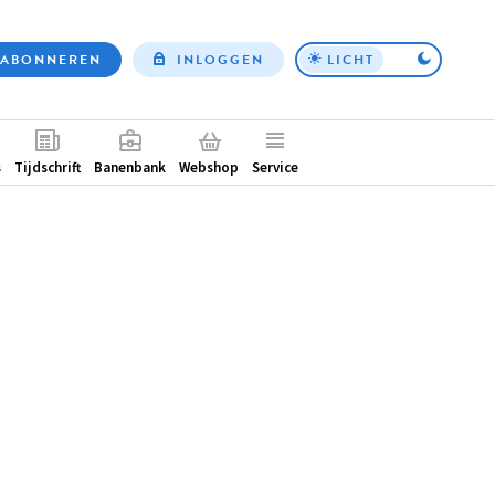
ABONNEREN
INLOGGEN
LICHT
Top
nav
ntair
s
Tijdschrift
Banenbank
Webshop
Service