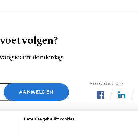
 voet volgen?
ntvang iedere donderdag
VOLG ONS OP
AANMELDEN
Volg
Volg
ons
ons
Deze site gebruikt cookies
op
op
Facebook
LinkedI