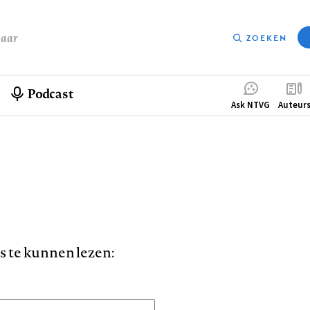
baar
ZOEKEN
Podcast
Compleme
Ask NTVG
Auteur
menu
is te kunnen lezen: