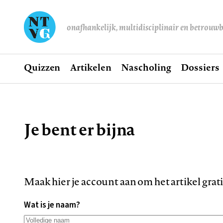
onafhankelijk, multidisciplinair en betrouw
Home
Quizzen
Artikelen
Nascholing
Dossiers
Hoofdnavigatie
Je bent er bijna
Kruimelpad
Maak hier je account aan om het artikel grat
Wat is je naam?