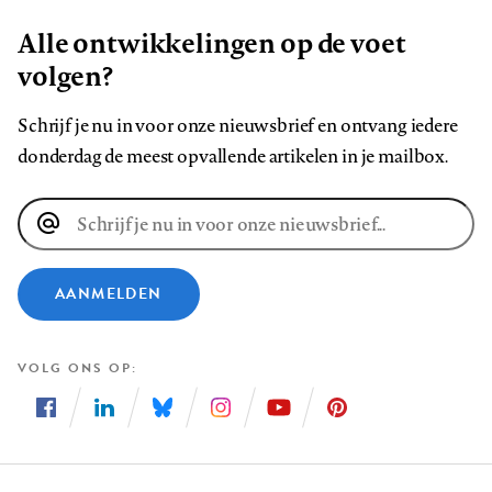
Alle ontwikkelingen op de voet
volgen?
Schrijf je nu in voor onze nieuwsbrief en ontvang iedere
donderdag de meest opvallende artikelen in je mailbox.
E-
mailadres
AANMELDEN
VOLG ONS OP
Volg
Volg
Volg
Volg
Volg
Volg
ons
ons
ons
ons
ons
ons