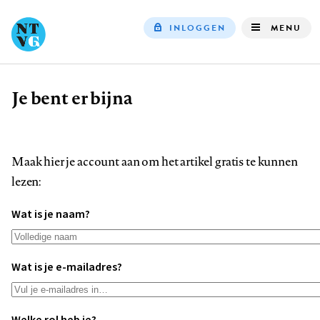
INLOGGEN
MENU
Top
navigation
Je bent er bijna
Kruimelpad
Maak hier je account aan om het artikel gratis te kunnen
lezen:
Wat is je naam?
Wat is je e-mailadres?