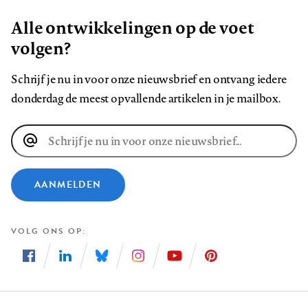
Alle ontwikkelingen op de voet
volgen?
Schrijf je nu in voor onze nieuwsbrief en ontvang iedere
donderdag de meest opvallende artikelen in je mailbox.
E-
mailadres
AANMELDEN
VOLG ONS OP
Volg
Volg
Volg
Volg
Volg
Volg
ons
ons
ons
ons
ons
ons