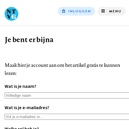
INLOGGEN
MENU
Top
navigation
Je bent er bijna
Kruimelpad
Maak hier je account aan om het artikel gratis te kunnen
lezen:
Wat is je naam?
Wat is je e-mailadres?