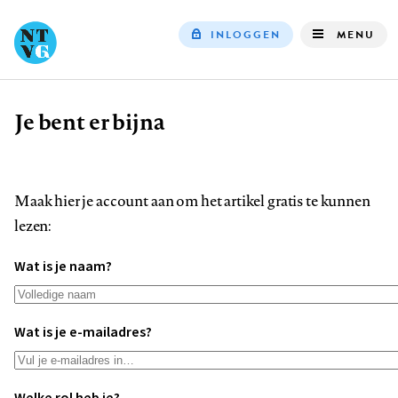
INLOGGEN
MENU
Top
navigation
Je bent er bijna
Kruimelpad
Maak hier je account aan om het artikel gratis te kunnen
lezen:
Wat is je naam?
Wat is je e-mailadres?