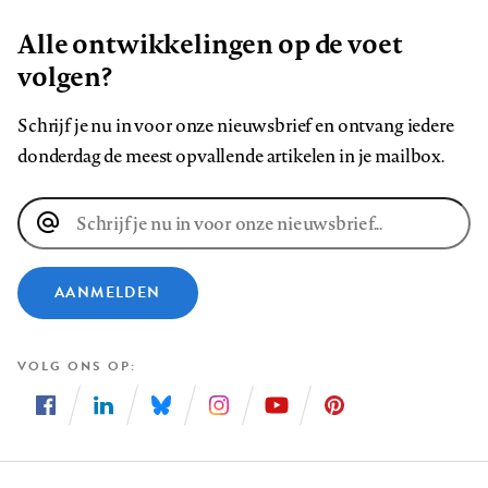
Alle ontwikkelingen op de voet
volgen?
Schrijf je nu in voor onze nieuwsbrief en ontvang iedere
donderdag de meest opvallende artikelen in je mailbox.
E-
mailadres
AANMELDEN
VOLG ONS OP
Volg
Volg
Volg
Volg
Volg
Volg
ons
ons
ons
ons
ons
ons