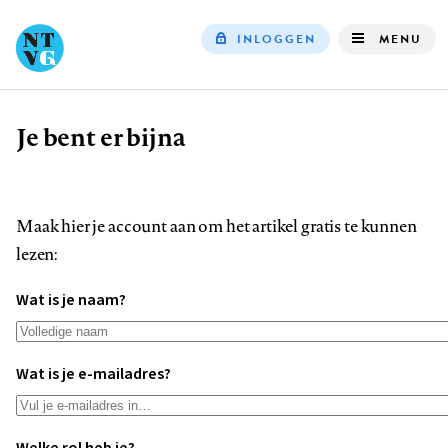
INLOGGEN
MENU
Top
navigation
Je bent er bijna
Kruimelpad
Maak hier je account aan om het artikel gratis te kunnen
lezen:
Wat is je naam?
Wat is je e-mailadres?