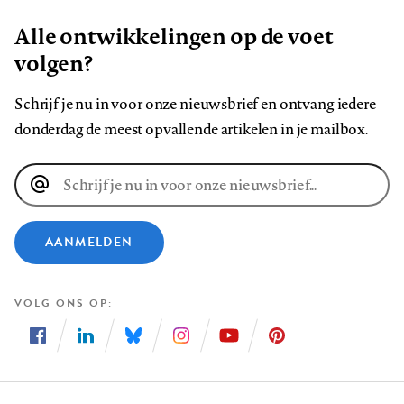
Alle ontwikkelingen op de voet
volgen?
Schrijf je nu in voor onze nieuwsbrief en ontvang iedere
donderdag de meest opvallende artikelen in je mailbox.
E-
mailadres
AANMELDEN
VOLG ONS OP
Volg
Volg
Volg
Volg
Volg
Volg
ons
ons
ons
ons
ons
ons