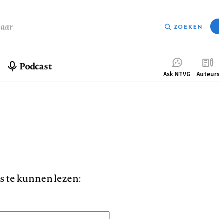
baar
ZOEKEN
Podcast
Compleme
Ask NTVG
Auteur
menu
is te kunnen lezen: