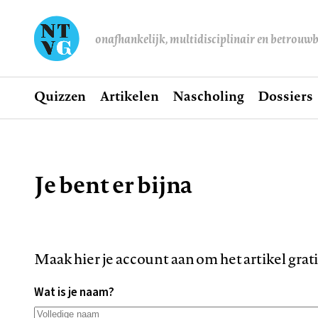
onafhankelijk, multidisciplinair en betrouw
Home
Quizzen
Artikelen
Nascholing
Dossiers
Hoofdnavigatie
Je bent er bijna
Kruimelpad
Maak hier je account aan om het artikel grat
Wat is je naam?