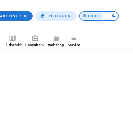
ABONNEREN
INLOGGEN
LICHT
Top
nav
ntair
s
Tijdschrift
Banenbank
Webshop
Service