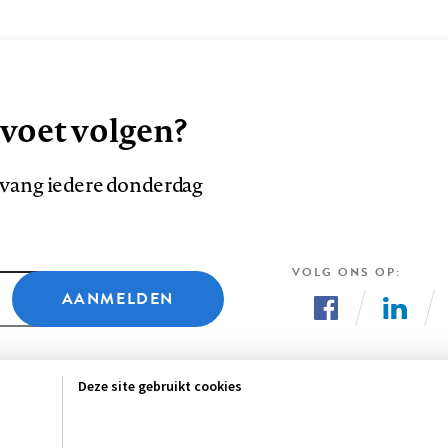
 voet volgen?
ntvang iedere donderdag
VOLG ONS OP
AANMELDEN
Volg
Volg
ons
ons
Deze site gebruikt cookies
op
op
Facebook
LinkedI